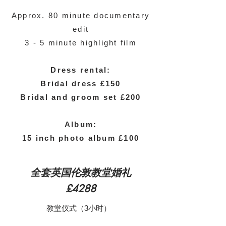
Approx. 80 minute documentary
edit
3 - 5 minute highlight film
Dress rental:
Bridal dress £150
Bridal and groom set £200
Album:
15 inch photo album £100
全套英国伦敦教堂婚礼
£4288
教堂仪式（3小时）