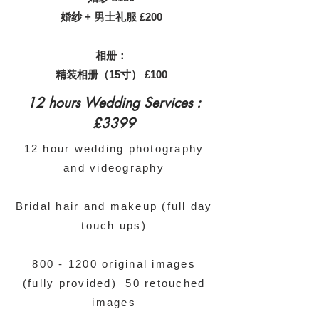
婚纱 + 男士礼服 £200
相册：
精装相册（15寸） £100
12 hours Wedding Services :
£3399
12 hour wedding photography
and videography
Bridal hair and makeup (full day
touch ups)
800 - 1200
original images
(fully provided) 50 retouched
images