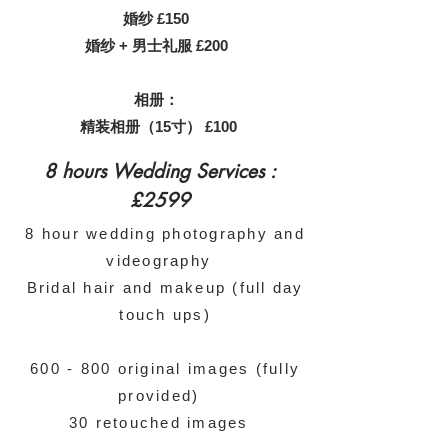
婚纱 £150
婚纱 + 男士礼服 £200
相册：
精装相册（15寸） £100
8 hours Wedding Services :
£2599
8 hour wedding photography and
videography
Bridal hair and makeup (full day
touch ups)
600 - 800 original images (fully
provided)
30 retouched images