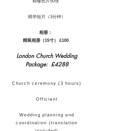
精修照片50张
精华短片（3分钟）
相册：
精装相册（15寸） £100
London Church Wedding
Package: £4288
Church ceremony (3 hours)
Officiant
Wedding planning and
coordination (translation
included)